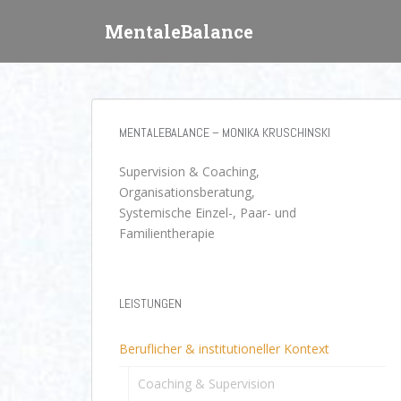
S
MentaleBalance
k
i
p
t
o
m
MENTALEBALANCE – MONIKA KRUSCHINSKI
a
Supervision & Coaching,
i
Organisationsberatung,
n
Systemische Einzel-, Paar- und
c
Familientherapie
o
n
t
e
LEISTUNGEN
n
t
Beruflicher & institutioneller Kontext
Coaching & Supervision