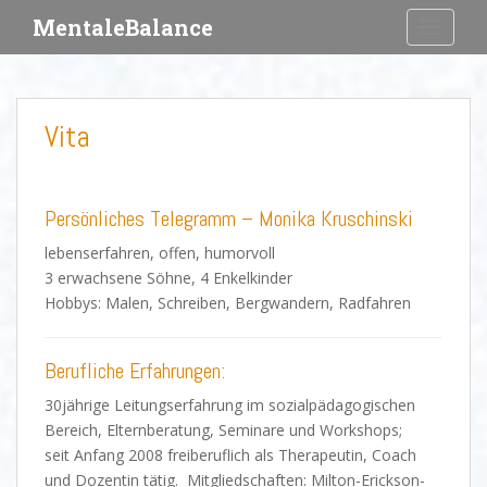
S
MentaleBalance
TOGGLE
k
i
p
t
Vita
o
m
a
i
Persönliches Telegramm – Monika Kruschinski
n
lebenserfahren, offen, humorvoll
c
3 erwachsene Söhne, 4 Enkelkinder
o
Hobbys: Malen, Schreiben, Bergwandern, Radfahren
n
t
e
Berufliche Erfahrungen:
n
30jährige Leitungserfahrung im sozialpädagogischen
t
Bereich, Elternberatung, Seminare und Workshops;
seit Anfang 2008 freiberuflich als Therapeutin, Coach
und Dozentin tätig. Mitgliedschaften: Milton-Erickson-